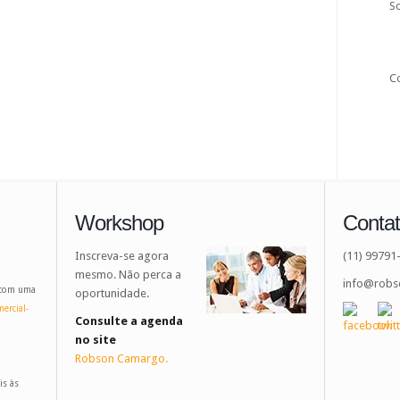
S
C
Workshop
Conta
Inscreva-se agora
(11) 99791
mesmo. Não perca a
info@robs
 com uma
oportunidade.
ercial-
Consulte a agenda
no site
Robson Camargo.
is às