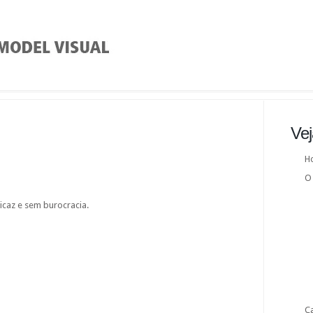
Ve
H
O
icaz e sem burocracia.
C