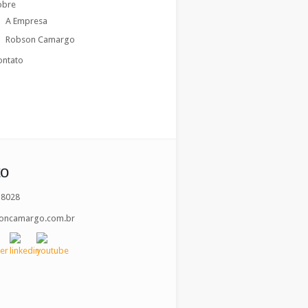
obre
A Empresa
Robson Camargo
ontato
to
-8028
oncamargo.com.br