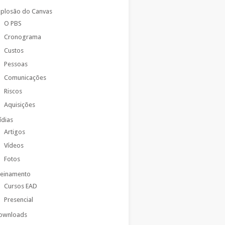
xplosão do Canvas
O PBS
Cronograma
Custos
Pessoas
Comunicações
Riscos
Aquisições
ídias
Artigos
Vídeos
Fotos
reinamento
Cursos EAD
Presencial
ownloads